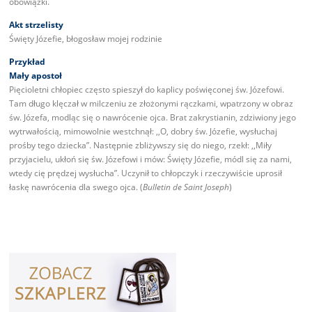
obowiązki.
Akt strzelisty
Święty Józefie, błogosław mojej rodzinie
Przykład
Mały apostoł
Pięcioletni chłopiec często spieszył do kaplicy poświęconej św. Józefowi.
Tam długo klęczał w milczeniu ze złożonymi rączkami, wpatrzony w obraz
św. Józefa, modląc się o nawrócenie ojca. Brat zakrystianin, zdziwiony jego
wytrwałością, mimowolnie westchnął: ,,O, dobry św. Józefie, wysłuchaj
prośby tego dziecka”. Następnie zbliżywszy się do niego, rzekł: ,,Miły
przyjacielu, ukłoń się św. Józefowi i mów: Święty Józefie, módl się za nami,
wtedy cię prędzej wysłucha”. Uczynił to chłopczyk i rzeczywiście uprosił
łaskę nawrócenia dla swego ojca. (
Bulletin de Saint Joseph
)