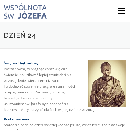
Skip
to
Menu
content
DZIEŃ 24
Św. Józef był żarliwy
Być żarliwym, to pragnąć coraz większej
świętości, to usiłować lepiej czynić dziś niż
wczoraj, lepiej wieczorem niż rano,
To dodawać sobie nie pracy, ale staranności
w jej wykonywaniu. Żarliwość, to życie,
to postęp duszy ku niebu. Całym
usiłowaniem św. Józefa było podobać się
Jezusowi i Maryi, uczynić dla Nich więcej dziś niż wczoraj.
Postanowienie
Starać się będę co dzień bardziej kochać Jezusa, coraz lepiej spełniać swoje