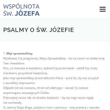
Skip
to
Menu
content
PSALMY O ŚW. JÓZEFIE
1.
Mąż sprawiedliwy
Wysławiać Cię pragniemy, Mężu Sprawiedliwy – bo na ziemi i w niebie imię
Twe chwalebne.
Pan, co mieszka w światłości, wybrał Cię przed wieki – wiódł Cię cnoty
ścieżkami, przyodział świętością.
Jako mąż sprawiedliwy przed obliczem Pana – proś Go, by nas oczyścił
z wszelkiej nieprawości.
Odpędź od nas szatana, chroń od sideł jego – wszak Ty zawsze
wspomagasz wzywających Ciebie.
Pokrzepiaj nasze siły na drodze świętości – by się nogi nasze nigdy
nie zachwiały.
O, wierny Sługo Boga, pośpiesz nam z pomocą – swą prawicę z wysoka