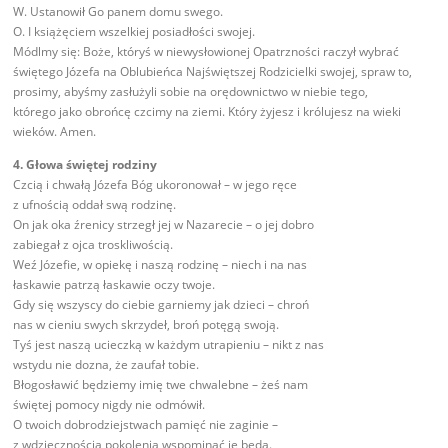
W. Ustanowił Go panem domu swego.
O. I książęciem wszelkiej posiadłości swojej.
Módlmy się: Boże, któryś w niewysłowionej Opatrzności raczył wybrać
świętego Józefa na Oblubieńca Najświętszej Rodzicielki swojej, spraw to,
prosimy, abyśmy zasłużyli sobie na orędownictwo w niebie tego,
którego jako obrońcę czcimy na ziemi. Który żyjesz i królujesz na wieki
wieków. Amen.
4. Głowa świętej rodziny
Czcią i chwałą Józefa Bóg ukoronował – w jego ręce
z ufnością oddał swą rodzinę.
On jak oka źrenicy strzegł jej w Nazarecie – o jej dobro
zabiegał z ojca troskliwością.
Weź Józefie, w opiekę i naszą rodzinę – niech i na nas
łaskawie patrzą łaskawie oczy twoje.
Gdy się wszyscy do ciebie garniemy jak dzieci – chroń
nas w cieniu swych skrzydeł, broń potęgą swoją.
Tyś jest naszą ucieczką w każdym utrapieniu – nikt z nas
wstydu nie dozna, że zaufał tobie.
Błogosławić będziemy imię twe chwalebne – żeś nam
świętej pomocy nigdy nie odmówił.
O twoich dobrodziejstwach pamięć nie zaginie –
z wdzięcznością pokolenia wspominać je będą.