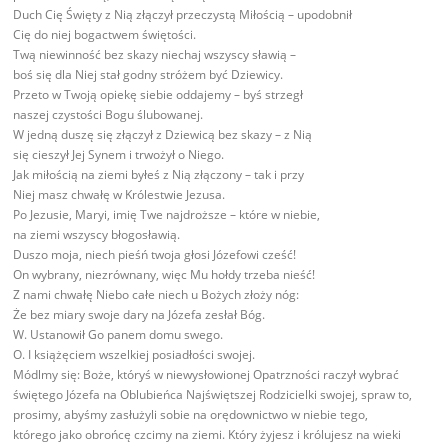
Duch Cię Święty z Nią złączył przeczystą Miłością – upodobnił
Cię do niej bogactwem świętości.
Twą niewinność bez skazy niechaj wszyscy sławią –
boś się dla Niej stał godny stróżem być Dziewicy.
Przeto w Twoją opiekę siebie oddajemy – byś strzegł
naszej czystości Bogu ślubowanej.
W jedną duszę się złączył z Dziewicą bez skazy – z Nią
się cieszył Jej Synem i trwożył o Niego.
Jak miłością na ziemi byłeś z Nią złączony – tak i przy
Niej masz chwałę w Królestwie Jezusa.
Po Jezusie, Maryi, imię Twe najdroższe – które w niebie,
na ziemi wszyscy błogosławią.
Duszo moja, niech pieśń twoja głosi Józefowi cześć!
On wybrany, niezrównany, więc Mu hołdy trzeba nieść!
Z nami chwałę Niebo całe niech u Bożych złoży nóg:
Że bez miary swoje dary na Józefa zesłał Bóg.
W. Ustanowił Go panem domu swego.
O. I książęciem wszelkiej posiadłości swojej.
Módlmy się: Boże, któryś w niewysłowionej Opatrzności raczył wybrać
świętego Józefa na Oblubieńca Najświętszej Rodzicielki swojej, spraw to,
prosimy, abyśmy zasłużyli sobie na orędownictwo w niebie tego,
którego jako obrońcę czcimy na ziemi. Który żyjesz i królujesz na wieki