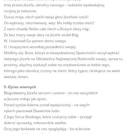
Imię przeto Józefa, obrońcy naszego – radośnie wysławiajmy,
czcijmy je nabożnie.
Duszo moja, niech pieśń twoja głosi Józefowi cześć!
On wybrany, niezrównany, więc Mu hołdy trzeba nieść!
Z nami chwałę Niebo całe niech u Bożych złoży nóg:
Że bez miary swoje dary na Józefa zesłał Bóg.
W. Ustanowił Go panem domu swego.
O. I książęciem wszelkiej posiadłości swojej.
Módlmy się: Boże, któryś w niewysłowionej Opatrzności raczył wybrać
świętego Józefa na Oblubieńca Najświętszej Rodzicielki swojej, spraw to,
prosimy, abyśmy zasłużyli sobie na orędownictwo w niebie tego,
którego jako obrońcę czcimy na ziemi. Który żyjesz i królujesz na wieki
wieków. Amen.
5. Ojciec wiernych
Błogosławmy Józefa sercem i ustami – on nas wszystkich
w Jezusie miłuje jak ojciec.
Ponad synów Adama został wywyższony – na swych
rękach piastował Zbawiciela ludzi.
Z Jego Serca Boskiego, które czuł przy sobie – przejął
dobroć ojcowską, miłosierdzie wielkie.
Oczy jego łaskawie na nas spoglądają – bo w Jezusie