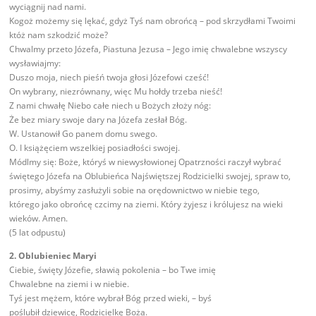
wyciągnij nad nami.
Kogoż możemy się lękać, gdyż Tyś nam obrońcą – pod skrzydłami Twoimi
któż nam szkodzić może?
Chwalmy przeto Józefa, Piastuna Jezusa – Jego imię chwalebne wszyscy
wysławiajmy:
Duszo moja, niech pieśń twoja głosi Józefowi cześć!
On wybrany, niezrównany, więc Mu hołdy trzeba nieść!
Z nami chwałę Niebo całe niech u Bożych złoży nóg:
Że bez miary swoje dary na Józefa zesłał Bóg.
W. Ustanowił Go panem domu swego.
O. I książęciem wszelkiej posiadłości swojej.
Módlmy się: Boże, któryś w niewysłowionej Opatrzności raczył wybrać
świętego Józefa na Oblubieńca Najświętszej Rodzicielki swojej, spraw to,
prosimy, abyśmy zasłużyli sobie na orędownictwo w niebie tego,
którego jako obrońcę czcimy na ziemi. Który żyjesz i królujesz na wieki
wieków. Amen.
(5 lat odpustu)
2. Oblubieniec Maryi
Ciebie, święty Józefie, sławią pokolenia – bo Twe imię
Chwalebne na ziemi i w niebie.
Tyś jest mężem, które wybrał Bóg przed wieki, – byś
poślubił dziewicę, Rodzicielkę Bożą.