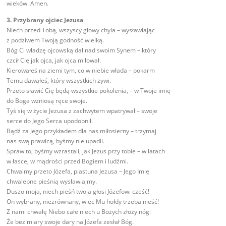
wieków. Amen.
3. Przybrany ojciec Jezusa
Niech przed Tobą, wszyscy głowy chyla – wysławiając
z podziwem Twoją godność wielką.
Bóg Ci władzę ojcowską dał nad swoim Synem – który
czcił Cię jak ojca, jak ojca miłował.
Kierowałeś na ziemi tym, co w niebie włada – pokarm
Temu dawałeś, który wszystkich żywi.
Przeto sławić Cię będą wszystkie pokolenia, – w Twoje imię
do Boga wzniosą ręce swoje.
Tyś się w życie Jezusa z zachwytem wpatrywał – swoje
serce do Jego Serca upodobnił.
Bądź za Jego przykładem dla nas miłosierny – trzymaj
nas swą prawicą, byśmy nie upadli.
Spraw to, byśmy wzrastali, jak Jezus przy tobie – w latach
w łasce, w mądrości przed Bogiem i ludźmi.
Chwalmy przeto Józefa, piastuna Jezusa – Jego Imię
chwalebne pieśnią wysławiajmy.
Duszo moja, niech pieśń twoja głosi Józefowi cześć!
On wybrany, niezrównany, więc Mu hołdy trzeba nieść!
Z nami chwałę Niebo całe niech u Bożych złoży nóg:
Że bez miary swoje dary na Józefa zesłał Bóg.