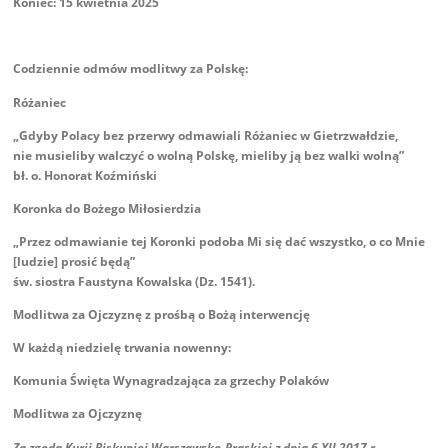
Koniec: 15 kwietnia 2025
Codziennie odmów modlitwy za Polskę:
Różaniec
„Gdyby Polacy bez przerwy odmawiali Różaniec w Gietrzwałdzie,
nie musieliby walczyć o wolną Polskę, mieliby ją bez walki wolną”
bł. o. Honorat Koźmiński
Koronka do Bożego Miłosierdzia
„Przez odmawianie tej Koronki podoba Mi się dać wszystko, o co Mnie
[ludzie] prosić będą”
św. siostra Faustyna Kowalska (Dz. 1541).
Modlitwa za Ojczyznę z prośbą o Bożą interwencję
W każdą niedzielę trwania nowenny:
Komunia Święta Wynagradzająca za grzechy Polaków
Modlitwa za Ojczyznę
Za zgodą Kurii Biskupiej Warszawsko-Praskiej z dnia 6 XII 2017 r.,