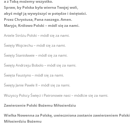
a z Tobą możemy wszystko.
Spraw, by Polska była wierna Twojej woli,
abyś mógł ją wywyższyć w potędze i świętości.
Przez Chrystusa, Pana naszego. Amen.
Maryjo, Królowo Polski – módl się za nami.
Aniele Stróżu Polski – módl się za nami.
Święty Wojciechu – módl się za nami.
Święty Stanisławie – módl się za nami.
Święty Andrzeju Bobolo – módl się za nami.
Święta Faustyno – módl się za nami.
Święty Janie Pawle II – módl się za nami.
Wszyscy Polscy Święci i Patronowie nasi – módlcie się za nami.
Zawierzenie Polski Bożemu Miłosierdziu
Wielka Nowenna za Polskę, uwieczniona zostanie zawierzeniem Polski
Miłosierdziu Bożemu