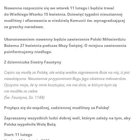
Nowenna rozpocznie się we wtorek 11 lutego i będzie trwać
do Wielkiego Wtorku 15 kwietnia. Dziewięć tygodni nieustannej
modlitwy i ofiarowania w niedzielę Komunii św. wynagradzającej
za grzechy narodowe.
Ukoronowaniem nowenny będzie zawierzenie Polski Miłosierdziu
Bożemu 27 kwietnia podczas Mszy Świętej. O miejscu zawierzenia
poinformujemy niedługo.
Z dzienniczka Siostry Faustyny
Często się modlę za Polskę, ale widzę wielkie zagniewanie Boże na nią, iż jest
niewdzięczna. Nieustannie przypominam Bogu Jego obietnice miłosierdzia.
Ojczyzno moja, ile ty mnie kosztujesz, nie ma dnia, w którym bym się
nie modliła za ciebie
(Św. Faustyna, Dz. 1188)
Przyłącz się do wspólnej, codziennej modlitwy za Polskę!
Zapraszamy wszystkich ludzi dobrej woli, którym zależy na tym, aby
Polska wypełniła Wolę Bożą
Start: 11 lutego