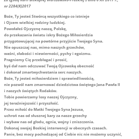
nr 2284(K)2017
Boże, Ty jesteś Stwórcą wszystkiego co istnieje
i Ojcem wielkiej rodziny ludzkiej.
Powołałeś Ojczyznę naszą, Polskę,
do przekazania światu iskry Bożego Miłosierdzia
przygotowującej na powtórne przyjście Twojego Syna.
Nie opuszczaj nas, mimo naszych grzechów,
waśni, słabości i niewierności, pychy i egoizmu.
Pragniemy Cię przebłagać i prosić,
byś dał nam odczuwać Twoją Ojcowską obecność
i dokonał zmartwychwstania serc naszych.
Boże, Ty jesteś miłosierdziem i sprawiedliwością,
nie pozwól nam zmarnować dziedzictwa świętego Jana Pawła II
i naszych świętych Rodaków.
Tobie powierzamy losy naszej Ojczyzny,
jej teraźniejszość i przyszłość.
Przez miłość do Matki Twojego Syna Jezusa,
uchroń nas od słusznej kary za nasze grzechy
i wybaw nas od głodu, ognia, wojny i zniszczenia.
Dokonaj swojej Boskiej interwencji w obecnych czasach.
Panie, bez mocy pochodzącej od Ciebie nic nie możemy uczynić,