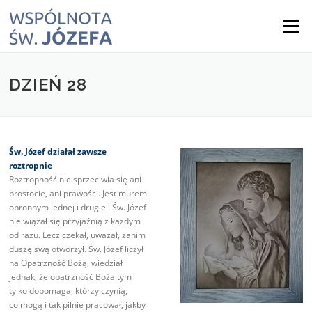
Skip
to
Menu
content
DZIEŃ 28
Św. Józef działał zawsze
roztropnie
Roztropność nie sprzeciwia się ani
prostocie, ani prawości. Jest murem
obronnym jednej i drugiej. Św. Józef
nie wiązał się przyjaźnią z każdym
od razu. Lecz czekał, uważał, zanim
duszę swą otworzył. Św. Józef liczył
na Opatrzność Bożą, wiedział
jednak, że opatrzność Boża tym
tylko dopomaga, którzy czynią,
co mogą i tak pilnie pracował, jakby