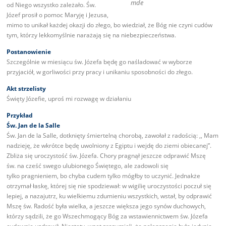
mde
od Niego wszystko zależało. Św.
Józef prosił o pomoc Maryję i Jezusa,
mimo to unikał każdej okazji do złego, bo wiedział, że Bóg nie czyni cudów
tym, którzy lekkomyślnie narażają się na niebezpieczeństwa.
Postanowienie
Szczególnie w miesiącu św. Józefa będę go naśladować w wyborze
przyjaciół, w gorliwości przy pracy i unikaniu sposobności do złego.
Akt strzelisty
Święty Józefie, uproś mi rozwagę w działaniu
Przykład
Św. Jan de la Salle
Św. Jan de la Salle, dotknięty śmiertelną chorobą, zawołał z radością: ,, Mam
nadzieję, że wkrótce będę uwolniony z Egiptu i wejdę do ziemi obiecanej”.
Zbliża się uroczystość św. Józefa. Chory pragnął jeszcze odprawić Mszę
św. na cześć swego ulubionego Świętego, ale zadowoli się
tylko pragnieniem, bo chyba cudem tylko mógłby to uczynić. Jednakże
otrzymał łaskę, której się nie spodziewał: w wigilię uroczystości poczuł się
lepiej, a nazajutrz, ku wielkiemu zdumieniu wszystkich, wstał, by odprawić
Mszę św. Radość była wielka, a jeszcze większa jego synów duchowych,
którzy sądzili, że go Wszechmogący Bóg za wstawiennictwem św. Józefa