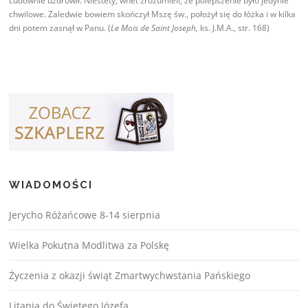
cudownie uzdrowił. Niestety, wnet zrozumieli, że polepszenie było jedynie
chwilowe. Zaledwie bowiem skończył Mszę św., położył się do łóżka i w kilka
dni potem zasnął w Panu. (
Le Mois de Saint Joseph,
ks. J.M.A., str. 168)
WIADOMOŚCI
Jerycho Różańcowe 8-14 sierpnia
Wielka Pokutna Modlitwa za Polskę
Życzenia z okazji świąt Zmartwychwstania Pańskiego
Litania do Świętego Józefa