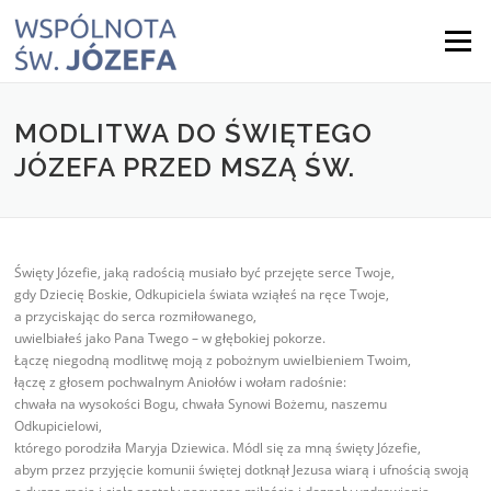
Skip
to
Menu
content
MODLITWA DO ŚWIĘTEGO
JÓZEFA PRZED MSZĄ ŚW.
Święty Józefie, jaką radością musiało być przejęte serce Twoje,
gdy Dziecię Boskie, Odkupiciela świata wziąłeś na ręce Twoje,
a przyciskając do serca rozmiłowanego,
uwielbiałeś jako Pana Twego – w głębokiej pokorze.
Łączę niegodną modlitwę moją z pobożnym uwielbieniem Twoim,
łączę z głosem pochwalnym Aniołów i wołam radośnie:
chwała na wysokości Bogu, chwała Synowi Bożemu, naszemu
Odkupicielowi,
którego porodziła Maryja Dziewica. Módl się za mną święty Józefie,
abym przez przyjęcie komunii świętej dotknął Jezusa wiarą i ufnością swoją