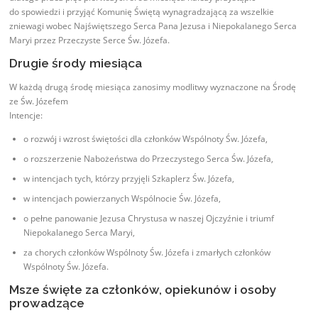
do spowiedzi i przyjąć Komunię Świętą wynagradzającą za wszelkie
zniewagi wobec Najświętszego Serca Pana Jezusa i Niepokalanego Serca
Maryi przez Przeczyste Serce Św. Józefa.
Drugie środy miesiąca
W każdą drugą środę miesiąca zanosimy modlitwy wyznaczone na Środę
ze Św. Józefem
Intencje:
o rozwój i wzrost świętości dla członków Wspólnoty Św. Józefa,
o rozszerzenie Nabożeństwa do Przeczystego Serca Św. Józefa,
w intencjach tych, którzy przyjęli Szkaplerz Św. Józefa,
w intencjach powierzanych Wspólnocie Św. Józefa,
o pełne panowanie Jezusa Chrystusa w naszej Ojczyźnie i triumf
Niepokalanego Serca Maryi,
za chorych członków Wspólnoty Św. Józefa i zmarłych członków
Wspólnoty Św. Józefa.
Msze święte za członków, opiekunów i osoby
prowadzące