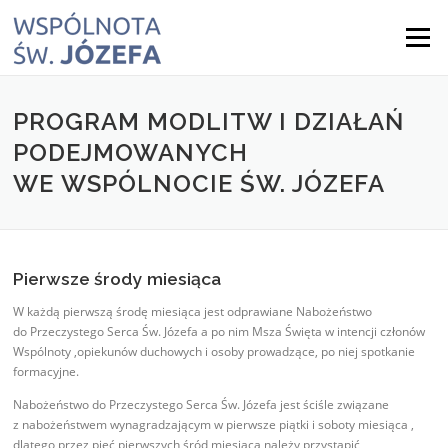
Skip
to
Menu
content
PROGRAM MODLITW I DZIAŁAŃ
PODEJMOWANYCH
WE WSPÓLNOCIE ŚW. JÓZEFA
Pierwsze środy miesiąca
W każdą pierwszą środę miesiąca jest odprawiane Nabożeństwo
do Przeczystego Serca Św. Józefa a po nim Msza Święta w intencji członów
Wspólnoty ,opiekunów duchowych i osoby prowadzące, po niej spotkanie
formacyjne.
Nabożeństwo do Przeczystego Serca Św. Józefa jest ściśle związane
z nabożeństwem wynagradzającym w pierwsze piątki i soboty miesiąca ,
dlatego przez pięć pierwszych śród miesiąca należy przystąpić