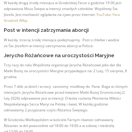
W każdą drugą środę miesiąca w Grodziskiej Farze o godzinie 19 00 jest
odprawiona Msza Święta w intencji zmarłych członków Wspólnoty Św.
Józefa. Jest możliwość oglądania na żywo przez Internet:
YouTube: Fara
Grodzisk Wlkp
.
Post w intencji zatrzymania aborcji
W każdą trzecią środę miesiąca podejmujemy Post o chlebie i wodzie
ze Św. Józefem w intencji zatrzymania aborcji w Polsce.
Jerycho Różańcowe na uroczystości Maryjne
Trzy razy do roku Wspólnota organizuje Jerycha Różańcowe jako dar dla
Matki Bożej na uroczystości Maryjne przypadające na: 2 Luty, 15 sierpnia, 8
grudnia.
Przez 7 dób ,w dzień i w nocy zanosimy modlitwy do Pana Boga w różnych
intencjach. Jerycho Różańcowe przed świętem Matki Bożej Gromnicznej (2
luty 2026) odprawiane jest w intencji: O łaskę rozlania Płomienia Miłości
Niepokalanego Serca Maryi na Polskę i świat. W każdej godzinie
odmawiamy 2 przypisane części Różańca Świętego.
W Grodzisku Wielkopolskim w kościele Farnym również odmawiany
Różaniec w dni powszednie od 18:00 do 19:00 a w sobotę i niedzielę
od 17:00 do 18:00.