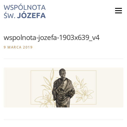
Skip
to
Menu
content
wspolnota-jozefa-1903x639_v4
9 MARCA 2019