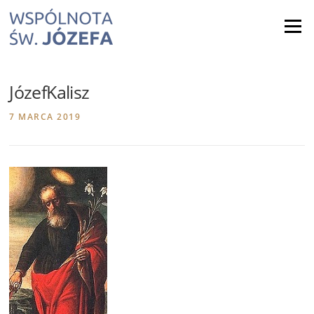
Skip
to
Menu
content
JózefKalisz
7 MARCA 2019