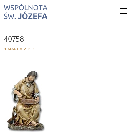
Skip
to
Menu
content
40758
8 MARCA 2019