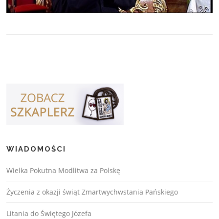
WIADOMOŚCI
Wielka Pokutna Modlitwa za Polskę
Życzenia z okazji świąt Zmartwychwstania Pańskiego
Litania do Świętego Józefa