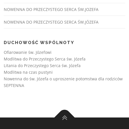
NOWENNA DO PRZECZYSTEGO SERCA ŚW.JOZEFA
NOWENNA DO PRZECZYSTEGO SERCA ŚW.JÓZEFA
DUCHOWOŚĆ WSPÓLNOTY
Ofiarowanie św. Józefowi
Modlitwa do Przeczystego Serca św. Józefa
Litania do Przeczystego Serca św. Józefa
Modlitwa na czas pustyni
Nowenna do św. Józefa o uproszenie potomstwa dla rodziców
SEPTENNA