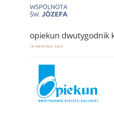
Skip
to
content
opiekun dwutygodnik ka
16 KWIETNIA 2024