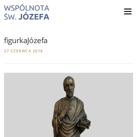
Skip
to
Menu
content
figurkaJózefa
27 CZERWCA 2018