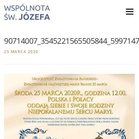
Skip
to
Menu
content
90714007_3545221565505844_599714
25 MARCA 2020