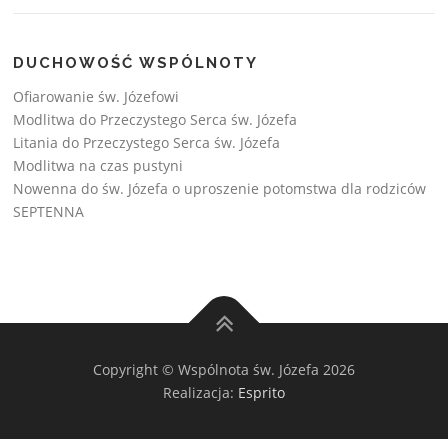
DUCHOWOŚĆ WSPÓLNOTY
Ofiarowanie św. Józefowi
Modlitwa do Przeczystego Serca św. Józefa
Litania do Przeczystego Serca św. Józefa
Modlitwa na czas pustyni
Nowenna do św. Józefa o uproszenie potomstwa dla rodziców
SEPTENNA
Copyright © Wspólnota św. Józefa 2026
Realizacja:
Esprito