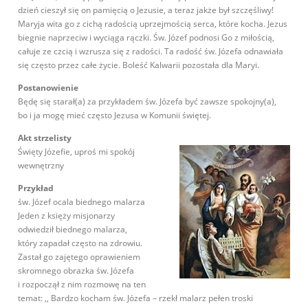
dzień cieszył się on pamięcią o Jezusie, a teraz jakże był szczęśliwy!
Maryja wita go z cichą radością uprzejmością serca, które kocha. Jezus
biegnie naprzeciw i wyciąga rączki. Św. Józef podnosi Go z miłością,
całuje ze czcią i wzrusza się z radości. Ta radość św. Józefa odnawiała
się często przez całe życie. Boleść Kalwarii pozostała dla Maryi.
Postanowienie
Będę się starał(a) za przykładem św. Józefa być zawsze spokojny(a),
bo i ja mogę mieć często Jezusa w Komunii świętej.
Akt strzelisty
Święty Józefie,
uproś mi spokój
wewnętrzny
Przykład
św. Józef ocala biednego malarza
Jeden z księży misjonarzy
odwiedził biednego malarza,
który zapadał często na zdrowiu.
Zastał go zajętego oprawieniem
skromnego obrazka św. Józefa
i rozpoczął z nim rozmowę na ten
temat: ,, Bardzo kocham św. Józefa – rzekł malarz pełen troski