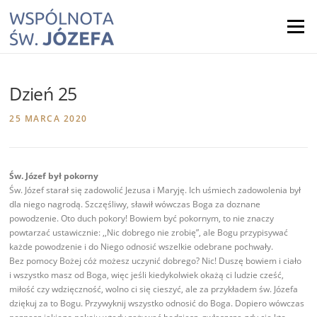
Skip
to
Menu
content
Dzień 25
25 MARCA 2020
Św. Józef był pokorny
Św. Józef starał się zadowolić Jezusa i Maryję. Ich uśmiech zadowolenia był
dla niego nagrodą. Szczęśliwy, sławił wówczas Boga za doznane
powodzenie. Oto duch pokory! Bowiem być pokornym, to nie znaczy
powtarzać ustawicznie: ,,Nic dobrego nie zrobię”, ale Bogu przypisywać
każde powodzenie i do Niego odnosić wszelkie odebrane pochwały.
Bez pomocy Bożej cóż możesz uczynić dobrego? Nic! Duszę bowiem i ciało
i wszystko masz od Boga, więc jeśli kiedykolwiek okażą ci ludzie cześć,
miłość czy wdzięczność, wolno ci się cieszyć, ale za przykładem św. Józefa
dziękuj za to Bogu. Przywyknij wszystko odnosić do Boga. Dopiero wówczas