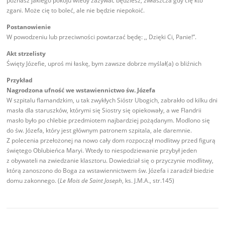
poznasz jakiego pokoju wtedy zażywać będziesz, zwłaszcza gdy cię kto
zgani. Może cię to boleć, ale nie będzie niepokoić.
Postanowienie
W powodzeniu lub przeciwności powtarzać będę: ,, Dzięki Ci, Panie!”.
Akt strzelisty
Święty Józefie, uproś mi łaskę, bym zawsze dobrze myślał(a) o bliźnich
Przykład
Nagrodzona ufność we wstawiennictwo św. Józefa
W szpitalu flamandzkim, u tak zwykłych Sióstr Ubogich, zabrakło od kilku dni
masła dla staruszków, którymi się Siostry się opiekowały, a we Flandrii
masło było po chlebie przedmiotem najbardziej pożądanym. Modlono się
do św. Józefa, który jest głównym patronem szpitala, ale daremnie.
Z polecenia przełożonej na nowo cały dom rozpoczął modlitwy przed figurą
świętego Oblubieńca Maryi. Wtedy to niespodziewanie przybył jeden
z obywateli na zwiedzanie klasztoru. Dowiedział się o przyczynie modlitwy,
którą zanoszono do Boga za wstawiennictwem św. Józefa i zaradził biedzie
domu zakonnego. (
Le Mois de Saint Joseph
, ks. J.M.A., str.145)