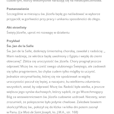
cudów tym, którzy lekkomyślnie narażają się na niebezpieczeństwa.
Postanowienie
Szczególnie w miesiącu św. Józefa będę go naśladować w wyborze
przyjaciół, w gorliwości przy pracy i unikaniu sposobności do złego.
Akt strzelisty
Święty Józefie, uproś mi rozwagę w działaniu
Przykład
Św. Jan de la Salle
Św. Jan de la Salle, dotknięty śmiertelną chorobą, zawołał z radością: ,,
Mam nadzieję, że wkrótce będę uwolniony z Egiptu i wejdę do ziemi
obiecanej”. Zbliża się uroczystość św. Józefa. Chory pragnął jeszcze
odprawić Mszę św. na cześć swego ulubionego Świętego, ale zadowoli
się tylko pragnieniem, bo chyba cudem tylko mógłby to uczynić.
Jednakże otrzymał łaskę, której się nie spodziewał: w wigilię
uroczystości poczuł się lepiej, a nazajutrz, ku wielkiemu zdumieniu
wszystkich, wstał, by odprawić Mszę św. Radość była wielka, a jeszcze
większa jego synów duchowych, którzy sądzili, że go Wszechmogący
Bóg za wstawiennictwem św. Józefa cudownie uzdrowił. Niestety, wnet
zrozumieli, że polepszenie było jedynie chwilowe. Zaledwie bowiem
skończył Mszę św., położył się do łóżka i w kilka dni potem zasnął
w Panu. (
Le Mois de Saint Joseph,
ks. J.M.A., str. 168)