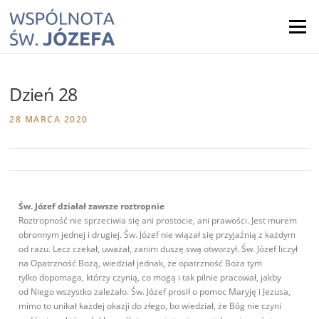
Skip
to
Menu
content
Dzień 28
28 MARCA 2020
Św. Józef działał zawsze roztropnie
Roztropność nie sprzeciwia się ani prostocie, ani prawości. Jest murem
obronnym jednej i drugiej. Św. Józef nie wiązał się przyjaźnią z każdym
od razu. Lecz czekał, uważał, zanim duszę swą otworzył. Św. Józef liczył
na Opatrzność Bożą, wiedział jednak, że opatrzność Boża tym
tylko dopomaga, którzy czynią, co mogą i tak pilnie pracował, jakby
od Niego wszystko zależało. Św. Józef prosił o pomoc Maryję i Jezusa,
mimo to unikał każdej okazji do złego, bo wiedział, że Bóg nie czyni