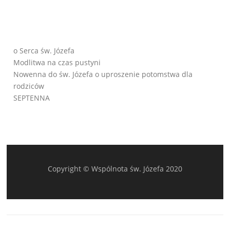
o Serca św. Józefa
Modlitwa na czas pustyni
Nowenna do św. Józefa o uproszenie potomstwa dla
rodziców
SEPTENNA
Copyright © Wspólnota św. Józefa 2020