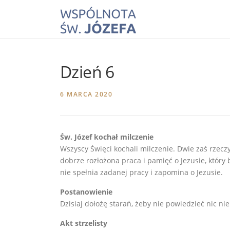
Skip
to
content
Dzień 6
6 MARCA 2020
Św. Józef kochał milczenie
Wszyscy Święci kochali milczenie. Dwie zaś rzec
dobrze rozłożona praca i pamięć o Jezusie, który b
nie spełnia zadanej p
racy i zapomina o Jezusie.
Postanowienie
Dzisiaj dołożę starań, żeby nie powiedzieć nic n
Akt strzelisty