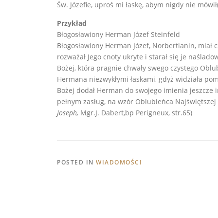
Św. Józefie, uproś mi łaskę, abym nigdy nie mówił(
Przykład
Błogosławiony Herman Józef Steinfeld
Błogosławiony Herman Józef, Norbertianin, miał 
rozważał Jego cnoty ukryte i starał się je naślad
Bożej, która pragnie chwały swego czystego Oblu
Hermana niezwykłymi łaskami, gdyż widziała pom
Bożej dodał Herman do swojego imienia jeszcze im
pełnym zasług, na wzór Oblubieńca Najświętszej 
Joseph,
Mgr.J. Dabert,bp Perigneux, str.65)
POSTED IN
WIADOMOŚCI