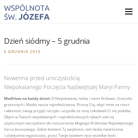
Skip
to
Menu
content
Dzień siódmy – 5 grudnia
6 GRUDNIA 2019
Nowenna przed uroczystością
Niepokalanego Poczęcia Najświętszej Maryi Panny
Modlitwa na każdy dzień:
O Niepokalana, nieba i ziemi Królowo, Ucieczko
grzesznych i Matko nasza najmiłościwsza. Proszę Cię, abyś mnie za rzecz
i własność swoją przyjąć raczyła i uczyniła ze mną cokolwiek Ci się podoba.
Obym w Twoich niepokalanych i najmiłościwszych rękach stał się
użytecznym narzędziem do rozszerzenia błogiego Królestwa Najświętszego
Serca Jezusowego. Gdzie bowiem Ty wejdziesz, tam łaskę nawrócenia
i uświęcenia wypraszasz, przez Twoje bowiem ręce wszelkie łaski