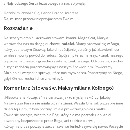
z Najsłodszego Serca Jezusowego na nas spływają.
Dozwól mi chwalić Cię, Panno Przenajświętsza.
Daj mi moc przeciw nieprzyjaciołom Twoim
Rozważanie
Na szóstym etapie, kierowani słowami hymnu Magnificat, Maryja
wprowadza nas na drogę duchowej
radości
. Mamy radować się w Bogu,
który jest naszym Zbawcą. Jako chrześcijanie jesteśmy już zbawieni! Jest
to niesamowity powód do radości. Spójrzmy teraz na krzyż – znak naszego
wyzwolenia z niewoli grzechu i szatana, znak naszego Odkupienia, i w chwili
ciszy z radością porozmawiajmy z naszym Zbawicielem. Powierzmy
Mu siebie i wszystkie sprawy, które nosimy w sercu. Popatrzymy na Niego,
gdyż On nas kocha i chce z nami być.
Komentarz (słowa św. Maksymiliana Kolbego)
„Niepokalane Poczęcie” nie oznacza, jak to myślą niektórzy, jakoby
Najświętsza Panna nie miała ojca na ziemi. Wyszła Ona, jak wszystkie inne
dzieci tej ziemi, z łona rodziny i miała prawdziwego ojca i matkę.
Zowie się poczęta; więc to nie Bóg, który nie ma początku, ani anioł
stworzony bezpośrednio przez Boga, ani rodzice pierwsi,
którzy nie przez poczęcie zaczęli swe istnienie.Nazywa się nawet Poczęcie