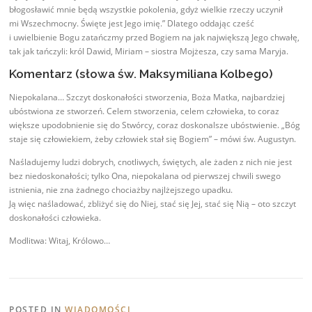
błogosławić mnie będą wszystkie pokolenia, gdyż wielkie rzeczy uczynił
mi Wszechmocny. Święte jest Jego imię.” Dlatego oddając cześć
i uwielbienie Bogu zatańczmy przed Bogiem na jak największą Jego chwałę,
tak jak tańczyli: król Dawid, Miriam – siostra Mojżesza, czy sama Maryja.
Komentarz (słowa św. Maksymiliana Kolbego)
Niepokalana… Szczyt doskonałości stworzenia, Boża Matka, najbardziej
ubóstwiona ze stworzeń. Celem stworzenia, celem człowieka, to coraz
większe upodobnienie się do Stwórcy, coraz doskonalsze ubóstwienie. „Bóg
staje się człowiekiem, żeby człowiek stał się Bogiem” – mówi św. Augustyn.
Naśladujemy ludzi dobrych, cnotliwych, świętych, ale żaden z nich nie jest
bez niedoskonałości; tylko Ona, niepokalana od pierwszej chwili swego
istnienia, nie zna żadnego chociażby najlżejszego upadku.
Ją więc naśladować, zbliżyć się do Niej, stać się Jej, stać się Nią – oto szczyt
doskonałości człowieka.
Modlitwa: Witaj, Królowo…
POSTED IN
WIADOMOŚCI