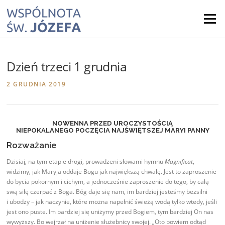
Skip
to
Menu
content
Dzień trzeci 1 grudnia
2 GRUDNIA 2019
NOWENNA PRZED UROCZYSTOŚCIĄ
NIEPOKALANEGO POCZĘCIA NAJŚWIĘTSZEJ MARYI PANNY
Rozważanie
Dzisiaj, na tym etapie drogi, prowadzeni słowami hymnu
Magnificat
,
widzimy, jak Maryja oddaje Bogu jak największą chwałę. Jest to zaproszenie
do bycia pokornym i cichym, a jednocześnie zaproszenie do tego, by całą
swą siłę czerpać z Boga. Bóg daje się nam, im bardziej jesteśmy bezsilni
i ubodzy – jak naczynie, które można napełnić świeżą wodą tylko wtedy, jeśli
jest ono puste. Im bardziej się uniżymy przed Bogiem, tym bardziej On nas
wywyższy. Bo wejrzał na uniżenie służebnicy swojej. „Oto bowiem odtąd