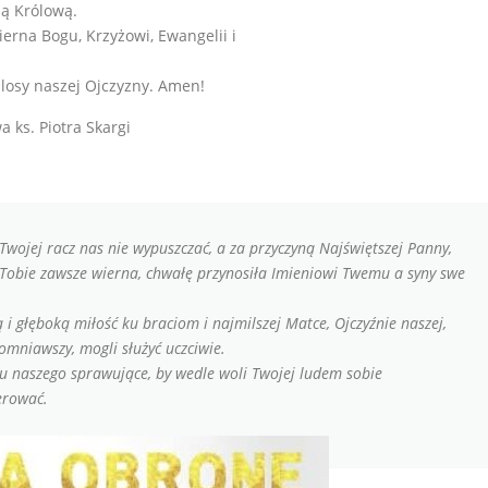
zą Królową.
ierna Bogu, Krzyżowi, Ewangelii i
 losy naszej Ojczyzny. Amen!
 ks. Piotra Skargi
 Twojej racz nas nie wypuszczać, a za przyczyną Najświętszej Panny,
y Tobie zawsze wierna, chwałę przynosiła Imieniowi Twemu a syny swe
 głęboką miłość ku braciom i najmilszej Matce, Ojczyźnie naszej,
mniawszy, mogli służyć uczciwie.
aju naszego sprawujące, by wedle woli Twojej ludem sobie
erować.