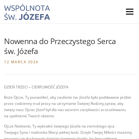
Skip
to
Menu
content
Nowenna do Przeczystego Serca
św. Józefa
12 MARCA 2024
DZIEŃ TRZECI – CIERPLIWOŚĆ JÓZEFA
Boże Ojcze, Ty pozwoliłeś, aby zaufanie św. Józefa było poddawane próbie
przez codzienny trud pracy na utrzymanie Świętej Rodziny,spraw, aby
święty nasz Ojciec Józef był dla nas wzorem cierpliwości w oczekiwaniu
na spełnienie Twoich obietnic
Ojcze Niebieski, Ty wybrałeś świętego Józefa na ziemskiego ojca
Twojego Syna i małżonka Maryi pełnej łaski. Dzięki Twojej Miłości możemy
nazywać się duchowymi dziećmi świętego Józefa, bo Jego oddanie