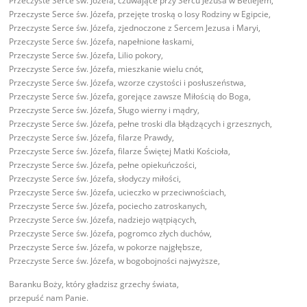
Przeczyste Serce św. Józefa, czuwające przy Sercu Jezusa w Betlejem,
Przeczyste Serce św. Józefa, przejęte troską o losy Rodziny w Egipcie,
Przeczyste Serce św. Józefa, zjednoczone z Sercem Jezusa i Maryi,
Przeczyste Serce św. Józefa, napełnione łaskami,
Przeczyste Serce św. Józefa, Lilio pokory,
Przeczyste Serce św. Józefa, mieszkanie wielu cnót,
Przeczyste Serce św. Józefa, wzorze czystości i posłuszeństwa,
Przeczyste Serce św. Józefa, gorejące zawsze Miłością do Boga,
Przeczyste Serce św. Józefa, Sługo wierny i mądry,
Przeczyste Serce św. Józefa, pełne troski dla błądzących i grzesznych,
Przeczyste Serce św. Józefa, filarze Prawdy,
Przeczyste Serce św. Józefa, filarze Świętej Matki Kościoła,
Przeczyste Serce św. Józefa, pełne opiekuńczości,
Przeczyste Serce św. Józefa, słodyczy miłości,
Przeczyste Serce św. Józefa, ucieczko w przeciwnościach,
Przeczyste Serce św. Józefa, pociecho zatroskanych,
Przeczyste Serce św. Józefa, nadziejo wątpiących,
Przeczyste Serce św. Józefa, pogromco złych duchów,
Przeczyste Serce św. Józefa, w pokorze najgłębsze,
Przeczyste Serce św. Józefa, w bogobojności najwyższe,
Baranku Boży, który gładzisz grzechy świata,
przepuść nam Panie.