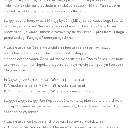
i wierność są dla nas przykładem jak służyć Jezusowi i Maryi. Wraz z całym
Kościołem oddajemy Ci cześć, chwałę i uwielbienie.
Święty Józefie, który wraz z Maryją byłeś najbliżej Serca Jezusowego i stałeś
na straży dziewictwa Niepokalanej oraz byłeś posłuszny i oddany Bożemu
prowadzeniu, z wiarą i ufnością zwracamy się do Ciebie,
uproś nam u Boga
przez zasługi Twojego Przeczystego Serca…
Przeczyste Serce Józefa, wstawiaj się nieustannie za nami w naszych
potrzebach duszy i ciała i chroń nas przed czyhającymi
niebezpieczeństwami. Oddal od nas wszelkie zło i w Twoim Sercu ukaż nam
tajemnicę Tryumfu Niepokalanego Serca, abyśmy się stali godnymi obietnic
Chrystusowych.
P:
Najświętsze Serce Jezusa,
W:
zmiłuj się nad nami
P:
Niepokalane Serce Maryi,
W:
módl się za nami
P:
Przeczyste Serce św Józefa
W:
strzeż i umacniaj nas.
Święty, Święty, Święty Pan Bóg zastępów, pełne są niebiosa i ziemia chwały
Twojej. Hosanna na wysokości. Błogosławiony, który idzie w imię Pańskie,
hosanna na wysokości.
Przeczyste Serce św.Józefa, Lilio pokory i sprawiedliwości, wraz
z Niepokalanym Sercem Maryi błagamy Cię, wstawaj się za nami i uproś