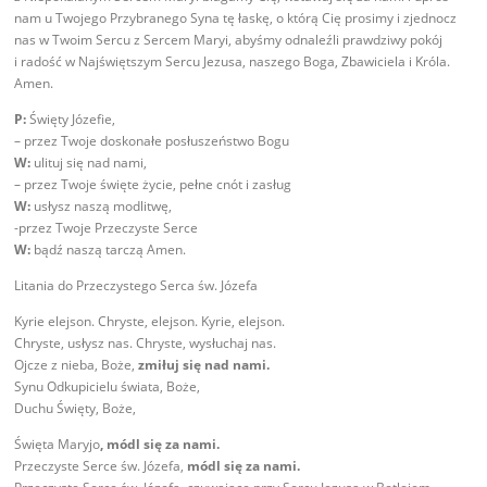
nam u Twojego Przybranego Syna tę łaskę, o którą Cię prosimy i zjednocz
nas w Twoim Sercu z Sercem Maryi, abyśmy odnaleźli prawdziwy pokój
i radość w Najświętszym Sercu Jezusa, naszego Boga, Zbawiciela i Króla.
Amen.
P:
Święty Józefie,
– przez Twoje doskonałe posłuszeństwo Bogu
W:
ulituj się nad nami,
– przez Twoje święte życie, pełne cnót i zasług
W:
usłysz naszą modlitwę,
-przez Twoje Przeczyste Serce
W:
bądź naszą tarczą Amen.
Litania do Przeczystego Serca św. Józefa
Kyrie elejson. Chryste, elejson. Kyrie, elejson.
Chryste, usłysz nas. Chryste, wysłuchaj nas.
Ojcze z nieba, Boże,
zmiłuj się nad nami.
Synu Odkupicielu świata, Boże,
Duchu Święty, Boże,
Święta Maryjo
, módl się za nami.
Przeczyste Serce św. Józefa,
módl się za nami.