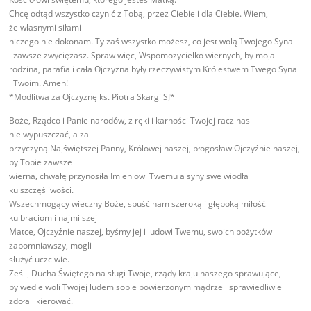
Chcę odtąd wszystko czynić z Tobą, przez Ciebie i dla Ciebie. Wiem,
że własnymi siłami
niczego nie dokonam. Ty zaś wszystko możesz, co jest wolą Twojego Syna
i zawsze zwyciężasz. Spraw więc, Wspomożycielko wiernych, by moja
rodzina, parafia i cała Ojczyzna były rzeczywistym Królestwem Twego Syna
i Twoim. Amen!
*Modlitwa za Ojczyznę ks. Piotra Skargi SJ*
Boże, Rządco i Panie narodów, z ręki i karności Twojej racz nas
nie wypuszczać, a za
przyczyną Najświętszej Panny, Królowej naszej, błogosław Ojczyźnie naszej,
by Tobie zawsze
wierna, chwałę przynosiła Imieniowi Twemu a syny swe wiodła
ku szczęśliwości.
Wszechmogący wieczny Boże, spuść nam szeroką i głęboką miłość
ku braciom i najmilszej
Matce, Ojczyźnie naszej, byśmy jej i ludowi Twemu, swoich pożytków
zapomniawszy, mogli
służyć uczciwie.
Ześlij Ducha Świętego na sługi Twoje, rządy kraju naszego sprawujące,
by wedle woli Twojej ludem sobie powierzonym mądrze i sprawiedliwie
zdołali kierować.