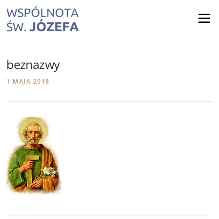
Skip
to
Menu
content
beznazwy
1 MAJA 2018