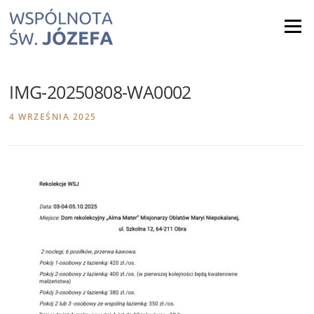
Skip
to
Menu
content
IMG-20250808-WA0002
4 WRZEŚNIA 2025